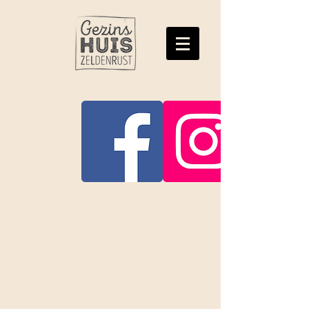
Gezinshuis Zeldenrust
Anita & Tiemen Zeldenrust
Ons adres
Penningweg 4, 3871 KS, Hoevelaken