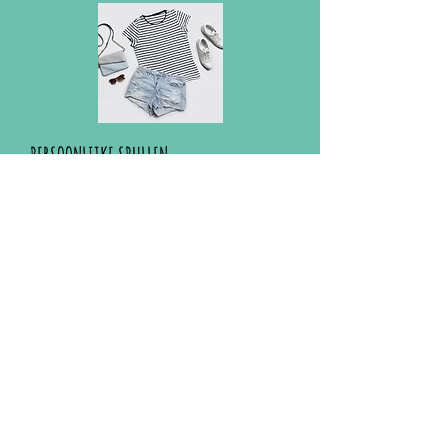
PERSOONLIJKE SPULLEN
Persoonlijke bezittingen zijn niet voor
ieder kind vanzelfsprekend maar ze
bevorderen wel het thuisgevoel en de
zelfredzaamheid.
Doneer
Gezinshuis Zeldenrust
Anita & Tiemen Zeldenrust
Ons adres