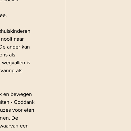
ee.
shuiskinderen 
nooit naar 
 De ander kan 
ons als 
 wegvallen is 
varing als 
erk en bewegen 
iten - Goddank 
auzes voor eten 
amen. De 
 waarvan een 