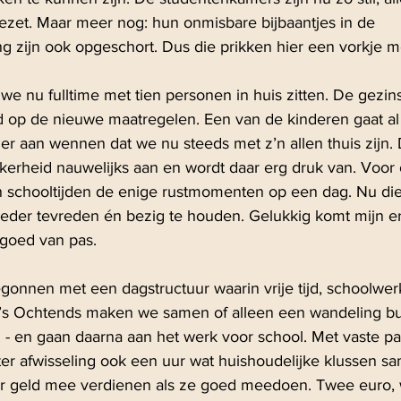
pgezet. Maar meer nog: hun onmisbare bijbaantjes in de 
ng zijn ook opgeschort. Dus die prikken hier een vorkje m
we nu fulltime met tien personen in huis zitten. De gezin
d op de nieuwe maatregelen. Een van de kinderen gaat al 
 er aan wennen dat we nu steeds met z’n allen thuis zijn.
erheid nauwelijks aan en wordt daar erg druk van. Voor 
n schooltijden de enige rustmomenten op een dag. Nu die
eder tevreden én bezig te houden. Gelukkig komt mijn er
 goed van pas.
egonnen met een dagstructuur waarin vrije tijd, schoolw
 ’s Ochtends maken we samen of alleen een wandeling bu
 - en gaan daarna aan het werk voor school. Met vaste p
er afwisseling ook een uur wat huishoudelijke klussen s
r geld mee verdienen als ze goed meedoen. Twee euro,