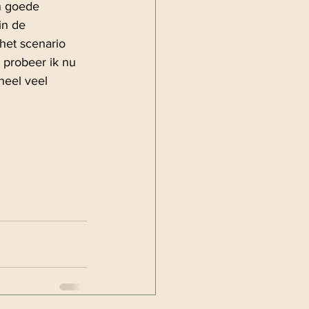
n goede 
in de 
het scenario 
 probeer ik nu 
heel veel 