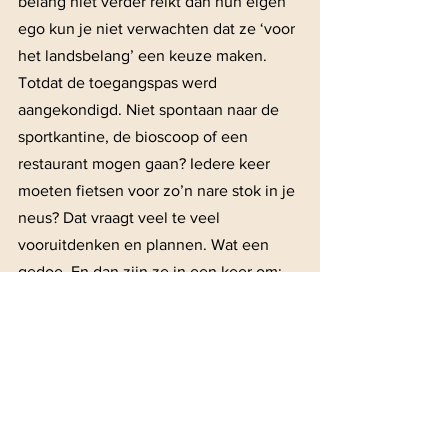
belang niet verder reikt dan hun eigen 
ego kun je niet verwachten dat ze ‘voor 
het landsbelang’ een keuze maken. 
Totdat de toegangspas werd 
aangekondigd. Niet spontaan naar de 
sportkantine, de bioscoop of een 
restaurant mogen gaan? Iedere keer 
moeten fietsen voor zo’n nare stok in je 
neus? Dat vraagt veel te veel 
vooruitdenken en plannen. Wat een 
gedoe. En dan zijn ze in een keer om: 
’Doe mij toch maar zo’n prik.’
Nog even terug naar die kerk in Genua. 
Als wij ons beter hadden voorbereid, 
was er niets aan de hand geweest. We 
wisten dat kerken dit van hun 
bezoekers kunnen vragen. Om de 