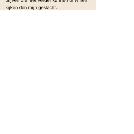
blijven die niet verder kunnen of willen 
kijken dan mijn geslacht.
©Nederlands Dagblad
Anita Zeldenrust- van de Kuilen ~ 
gepubliceerd in het ND van 27 mei '19