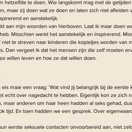
om hetzelfde te doen. Wie langskomt mag met de getijde
en, maar zij doen wat ze doen en laten zich niet afleiden 
nspirerend en aanstekelijk.
aakt aan mijn woorden van hierboven. Laat ik maar doen wa
 heb. Misschien werkt het aanstekelijk en inspirerend. Mi
f niet te streven naar kinderen die kopietjes worden van mi
s. Dan vergeet ik dat het mensen zijn die zelf moeten er
e willen leven en hoe ze dat willen doen.
eis maar een vraag: ‘Wat vind jij belangrijk bij de eerste 
t echt over nagedacht te hebben. Eigenlijk kon ze zich ni
zijn, maar anderen om haar heen hadden al seks gehad, du
ok tijd. En toen hadden we een gesprek. Over eigenwaard
un eerste seksuele contacten onvoorbereid aan, niet zeld