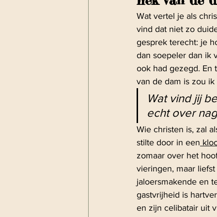
Wat vertel je als chr
vind dat niet zo duid
gesprek terecht: je h
dan soepeler dan ik v
ook had gezegd. En 
van de dam is zou ik
Wat vind jij b
echt over na
Wie christen is, zal 
stilte door in een
 klo
zomaar over het hoofd
vieringen, maar lief
jaloersmakende en te
gastvrijheid is hart
en zijn celibatair uit