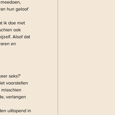
n meedoen, 
van hun geloof 
t ik doe met 
sschien ook 
jzelf. Alsof dat 
varen en 
keer seks?’ 
et voorstellen 
s misschien 
e, verlangen 
en uitlopend in 