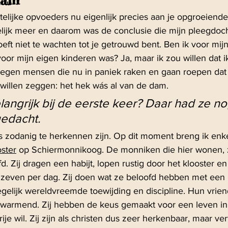
istelijke opvoeders nu eigenlijk precies aan je opgroeiende 
elijk meer en daarom was de conclusie die mijn pleegdocht
oeft niet te wachten tot je getrouwd bent. Ben ik voor mij
oor mijn eigen kinderen was? Ja, maar ik zou willen dat i
tegen mensen die nu in paniek raken en gaan roepen dat
 willen zeggen: het hek wás al van de dam.
elangrijk bij de eerste keer? Daar had ze no
gedacht.
als zodanig te herkennen zijn. Op dit moment breng ik enk
oster
 op Schiermonnikoog. De monniken die hier wonen, zi
. Zij dragen een habijt, lopen rustig door het klooster en
st zeven per dag. Zij doen wat ze beloofd hebben met een 
gelijk wereldvreemde toewijding en discipline. Hun vriend
verwarmend. Zij hebben de keus gemaakt voor een leven 
 vrije wil. Zij zijn als christen dus zeer herkenbaar, maar v