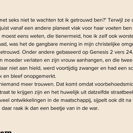
et seks niet te wachten tot ik getrouwd ben?’ Terwijl ze dit
juist vanaf een andere planeet vlak voor haar voeten ben
moest eens weten, die tienermeid, hoe ik zelf ook worstel
 had, was het de gangbare mening in mijn christelijke omge
 getrouwd. Onder andere gebaseerd op Genesis 2 vers 24.
n moeder verlaten en zijn vrouw aanhangen, en die twee 
 daar niet aan hield, werd voortijdig zwanger en had een sc
uk en bleef onopgemerkt.
niemand meer trouwen. Dat komt omdat voorbehoedsmid
aat te krijgen zijn en het huwelijk uit datzelfde straatbeeld
veel ontwikkelingen in de maatschappij, sijpelt ook dit na 
 daar raak ik dan een beetje van in de war.
dam