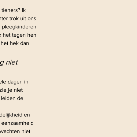
tieners? Ik 
er trok uit ons 
n pleegkinderen 
k het tegen hen 
 het hek dan 
g niet 
ele dagen in 
e je niet 
 leiden de 
elijkheid en 
in eenzaamheid 
erwachten niet 